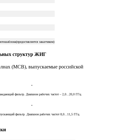
отошаблона(предоставляется заказчиком)
льных структур ЖИГ
олнах (МСВ), выпускаемые российской
аждающий фильтр. Диапазон рабочих частот – 2,0...20,0 ГГц.
ускающий фильтр. Диапазон рабочих частот 8,0...11,5 ГГц.
ики