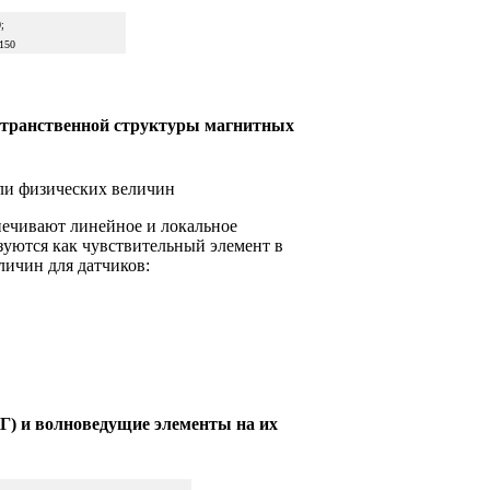
;
 150
странственной структуры магнитных
ли физических величин
печивают линейное и локальное
зуются как чувствительный элемент в
личин для датчиков:
Г) и волноведущие элементы на их