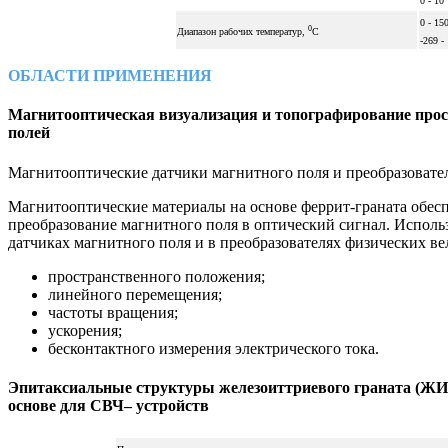
0 - 10
0 - 150
0
Диапазон рабочих температур,
С
-269 -
ОБЛАСТИ ПРИМЕНЕНИЯ
Магнитооптическая визуализация и топографирование про
полей
Магнитооптические датчики магнитного поля и преобразовате
Магнитооптические материалы на основе феррит-граната обес
преобразование магнитного поля в оптический сигнал. Исполь
датчиках магнитного поля и в преобразователях физических ве
пространственного положения;
линейного перемещения;
частоты вращения;
ускорения;
бесконтактного измерения электрического тока.
Эпитаксиальные структуры железоиттриевого граната (ЖИ
основе для СВЧ– устройств