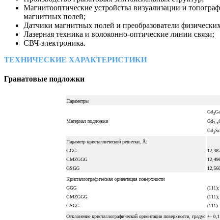
Магнитооптические устройства визуализации и топогра
магнитных полей;
Датчики магнитных полей и преобразователи физических
Лазерная техника и волоконно-оптические линии связи;
СВЧ-электроника.
ТЕХНИЧЕСКИЕ ХАРАКТЕРИСТИКИ
Гранатовые подложки
Параметры
Gd
G
3
Материал подложки
Gd
3-x
Gd
S
3
Параметр кристаллической решетки, Å:
GGG
12,38
CMZGGG
12,49
GSGG
12,56
Кристаллографическая ориентация поверхности
GGG
(111);
CMZGGG
(111);
GSGG
(111)
Отклонение кристаллографической ориентации поверхности, градус
+- 0,1