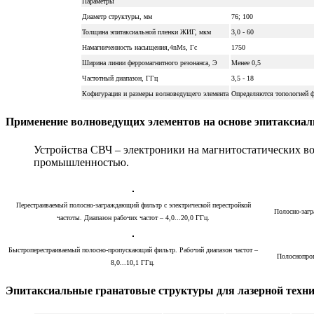
Параметры
Диаметр структуры, мм
76; 100
Толщина эпитаксиальной пленки ЖИГ, мкм
3,0 - 60
Намагниченность насыщения,4nМs, Гс
1750
Ширина линии ферромагнитного резонанса, Э
Менее 0,5
Частотный диапазон, ГГц
3,5 - 18
Кофигурация и размеры волноведущего элемента
Определяются топологией ф
Применение волноведущих элементов на основе эпитаксиа
Устройства СВЧ – электроники на магнитостатических в
промышленностью.
Перестраиваемый полосно-заграждающий фильтр с электрической перестройкой
Полосно-загр
частоты. Диапазон рабочих частот – 4,0...20,0 ГГц.
Быстроперестраиваемый полосно-пропускающий фильтр. Рабочий диапазон частот –
Полоснопроп
8,0...10,1 ГГц.
Эпитаксиальные гранатовые структуры для лазерной техн