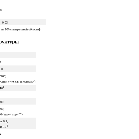
00
- 0,03
5 на 80% центральной областиф
труктуры
0
100
сная;
стная («легкая плоскость»)
4
10
800
000;
10<sup4< sup="">
е 0,1;
-5
же 10
;