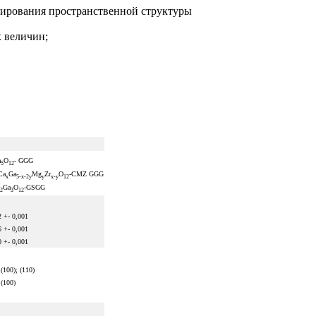
фирования пространственной структуры
 величин;
a
O
- GGG
5
12
Ca
Ga
Mg
Zr
O
-CMZ GGG
x
5-x-2y
y
x-y
12
c
Ga
O
-GSGG
2
3
12
2 +- 0,001
6 +- 0,001
0 +- 0,001
 (100); (110)
 (100)