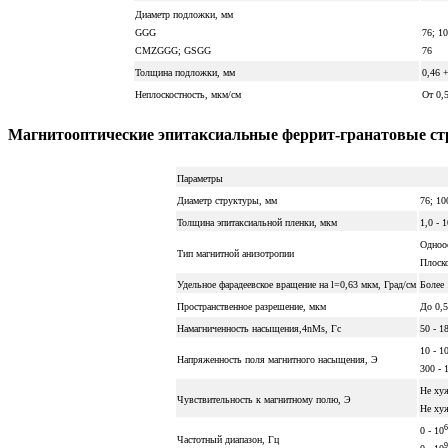
Диаметр подложки, мм
GGG
76; 1
CMZGGG; GSGG
76
Толщина подложки, мм
0,46 +
Неплоскостность, мкм/см
От 0,
Магнитооптические эпитаксиальные феррит-гранатовые с
Параметры
Диаметр структуры, мм
76; 10
Толщина эпитаксиальной пленки, мкм
1,0 - 
Одноо
Тип магнитной анизотропии
Плоско
Удельное фарадеевское вращение на l=0,63 мкм, Град/см
Более 
Пространственное разрешение, мкм
До 0,5
Намагниченность насыщения,4nМs, Гс
50 - 1
10 - 1
Напряженность поля магнитного насыщения, Э
300 - 
Не хуж
Чувствительность к магнитному полю, Э
Не ху
6
0 - 10
Частотный диапазон, Гц
9