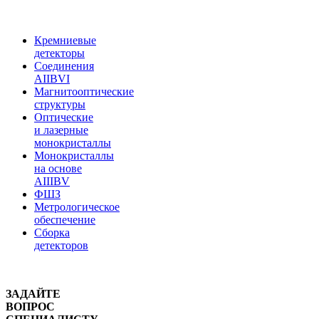
Кремниевые
детекторы
Соединения
АIIВVI
Магнитооптические
структуры
Оптические
и лазерные
монокристаллы
Монокристаллы
на основе
АIIIВV
ФШЗ
Метрологическое
обеспечение
Сборка
детекторов
ЗАДАЙТЕ
ВОПРОС