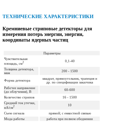
ТЕХНИЧЕСКИЕ ХАРАКТЕРИСТИКИ
Кремниевые стриповые детекторы для
измерения потерь энергии, энергии,
координаты ядерных частиц
Параметры
Чувствительная
0,1-40
2
площадь, см
Толщина детектора,
200 - 1500
мкм
квадрат, прямоугольник, трапеция и
Форма детектора
др. по спецификации заказчика
Рабочее напряжение
60-600
(до облучения), В
Количество стрипов
16 - 1500
Средний ток утечки,
10
2
нА/см
Съем сигнала
прямой; с емкостной связью
Мода работы
работа при полном обеднении