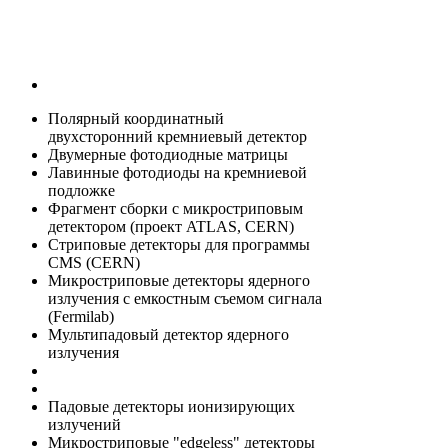
Полярный координатный
двухсторонний кремниевый детектор
Двумерные фотодиодные матрицы
Лавинные фотодиоды на кремниевой
подложке
Фрагмент сборки с микростриповым
детектором (проект ATLAS, CERN)
Стриповые детекторы для программы
CMS (CERN)
Микростриповые детекторы ядерного
излучения с емкостным съемом сигнала
(Fermilab)
Мультипадовый детектор ядерного
излучения
Падовые детекторы ионизирующих
излучений
Микростриповые "edgeless" детекторы