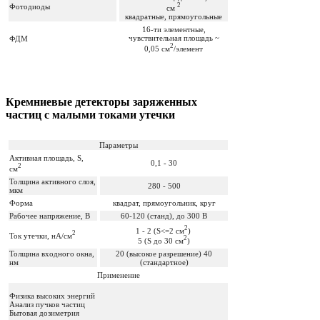
2
Фотодиоды
см
квадратные, прямоугольные
16-ти элементные,
чувствительная площадь ~
ФДМ
2
0,05 см
/элемент
Кремниевые детекторы заряженных
частиц с малыми токами утечки
Параметры
Активная площадь, S,
0,1 - 30
2
см
Толщина активного слоя,
280 - 500
мкм
Форма
квадрат, прямоугольник, круг
Рабочее напряжение, В
60-120 (станд), до 300 В
2
1 - 2 (S<=2 см
)
2
Ток утечки, нА/см
2
5 (S до 30 см
)
Толщина входного окна,
20 (высокое разрешение) 40
нм
(стандартное)
Применение
Физика высоких энергий
Анализ пучков частиц
Бытовая дозиметрия