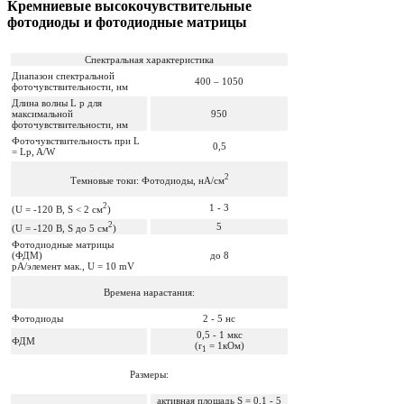
Кремниевые высокочувствительные
фотодиоды и фотодиодные матрицы
Спектральная характеристика
Диапазон спектральной
400 – 1050
фоточувствительности, нм
Длина волны L p для
максимальной
950
фоточувствительности, нм
Фоточувствительность при L
0,5
= Lp, A/W
2
Темновые токи: Фотодиоды, нА/см
2
1 - 3
(U = -120 B, S < 2 см
)
2
5
(U = -120 B, S до 5 см
)
Фотодиодные матрицы
(ФДМ)
до 8
рА/элемент мак., U = 10 mV
Времена нарастания:
Фотодиоды
2 - 5 нс
0,5 - 1 мкс
ФДМ
(r
= 1кОм)
1
Размеры:
активная площадь S = 0,1 - 5