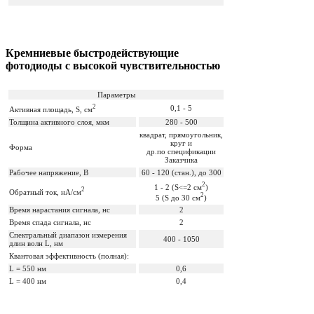
Кремниевые быстродействующие
фотодиоды с высокой чувствительностью
Параметры
2
0,1 - 5
Активная площадь, S, см
Толщина активного слоя, мкм
280 - 500
квадрат, прямоугольник,
круг и
Форма
др.по спецификации
Заказчика
Рабочее напряжение, В
60 - 120 (стан.), до 300
2
1 - 2 (S<=2 см
)
2
Обратный ток, нА/см
2
5 (S до 30 см
)
Время нарастания сигнала, нс
2
Время спада сигнала, нс
2
Спектральный диапазон измерения
400 - 1050
длин волн L, нм
Квантовая эффективность (полная):
L = 550 нм
0,6
L = 400 нм
0,4